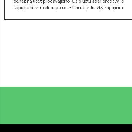
peněz na účet prodávajíciho. Číslo účtu sdělí prodávající
kupujícímu e-mailem po odeslání objednávky kupujícím.