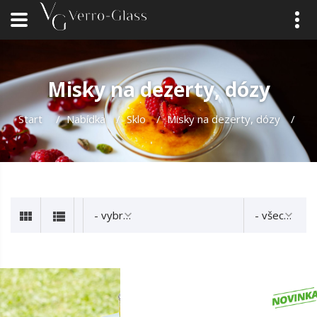
Misky na dezerty, dózy
Start
/
Nabídka
/
Sklo
/
Misky na dezerty, dózy
/
- vybrat -
- všechny -