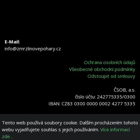
E-Mail:
info@zmrzlinovepohary.cz
Ochrana osobních údajů
Všeobecné obchodní podmínky
Odstoupit od smlouvy
ČSOB, a.s.
číslo účtu: 242775335/0300
IBAN: CZ83 0300 0000 0002 4277 5335
Tento web používá soubory cookie. Dalším procházením tohoto
Verro-Glass ©
webu vyjadřujete souhlas s jejich používáním.
Více informací
zde
.