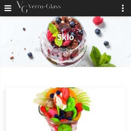
Sklo
Start
/
Nabídka
/
Sklo
/