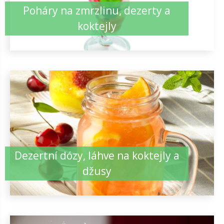
Poháry na zmrzlinu, dezerty a
koktejly
Dezertní dózy, láhve na koktejly a
džusy