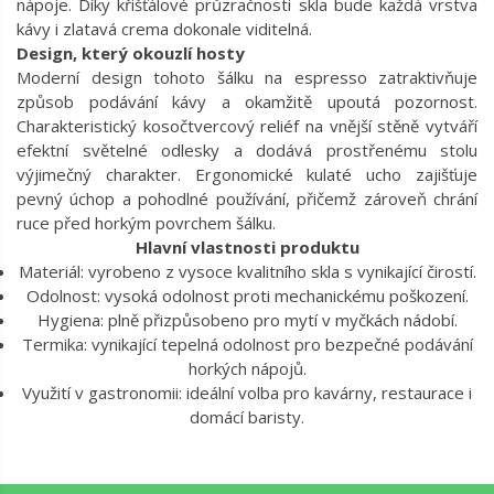
nápoje. Díky křišťálové průzračnosti skla bude každá vrstva
kávy i zlatavá crema dokonale viditelná.
Design, který okouzlí hosty
Moderní design tohoto šálku na espresso zatraktivňuje
způsob podávání kávy a okamžitě upoutá pozornost.
Charakteristický kosočtvercový reliéf na vnější stěně vytváří
efektní světelné odlesky a dodává prostřenému stolu
výjimečný charakter. Ergonomické kulaté ucho zajišťuje
pevný úchop a pohodlné používání, přičemž zároveň chrání
ruce před horkým povrchem šálku.
Hlavní vlastnosti produktu
Materiál: vyrobeno z vysoce kvalitního skla s vynikající čirostí.
Odolnost: vysoká odolnost proti mechanickému poškození.
Hygiena: plně přizpůsobeno pro mytí v myčkách nádobí.
Termika: vynikající tepelná odolnost pro bezpečné podávání
horkých nápojů.
Využití v gastronomii: ideální volba pro kavárny, restaurace i
domácí baristy.