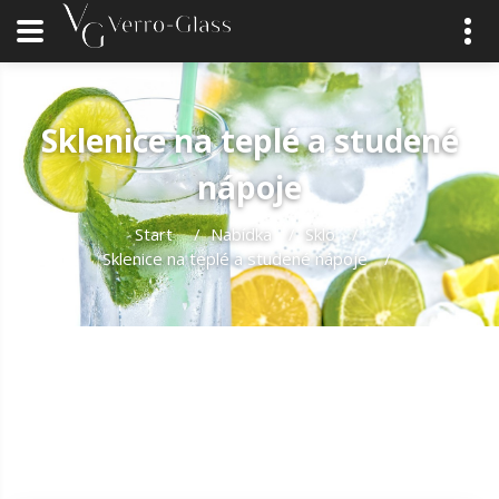
Sklenice na teplé a studené
nápoje
Start
/
Nabídka
/
Sklo
/
Sklenice na teplé a studené nápoje
/