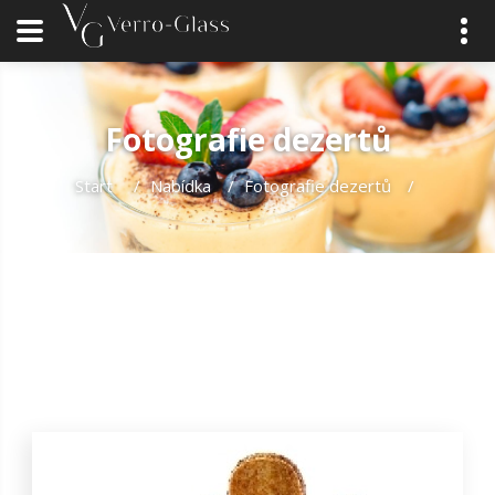
Fotografie dezertů
Start
/
Nabídka
/
Fotografie dezertů
/