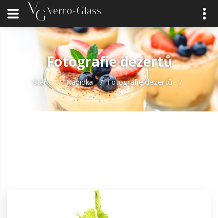
Fotografie dezertů
Start
/
Nabídka
/
Fotografie dezertů
/