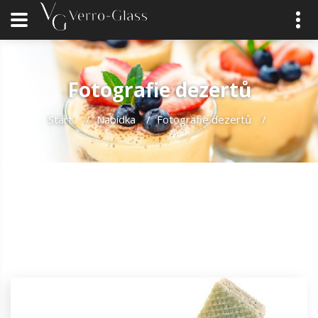
Fotografie dezertů
Start
/
Nabídka
/
Fotografie dezertů
/