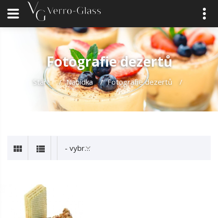
Fotografie dezertů
Start
/
Nabídka
/
Fotografie dezertů
/
- vybrat -