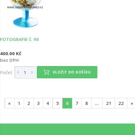
FOTOGRAFIE č. 90
400.00 Kč
bez DPH
Počet
VLOŽIT DO KOŠÍKU
«
1
2
3
4
5
6
7
8
...
21
22
»