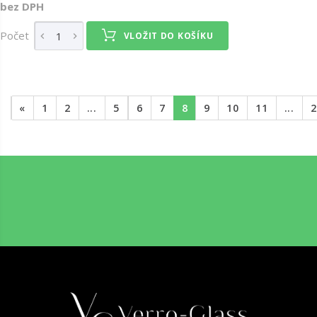
bez DPH
Počet
VLOŽIT DO KOŠÍKU
«
1
2
...
5
6
7
8
9
10
11
...