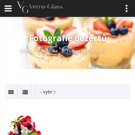
Fotografie dezertů
Start
/
Nabídka
/
Fotografie dezertů
/
- vybrat -